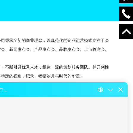
司秉承全新的商业理念，以规范化的企业运营模式专注于会
大会、新闻发布会、产品发布会、品牌发布会、上市答谢会、
，不断引进优秀人才，组建一流的策划服务团队。并开创性
、特定的视角，记录一幅幅岁月与时代的华章！
策划、执行是会议的生命力所在，独具匠心的策划团队是会
公关关系、媒体报道、现场执行等。
品营销活动，通过传播计划与执行、品牌跟踪与评估等。品
定成败”活动的关键点是以品牌为核心价值统帅一切营销活动，