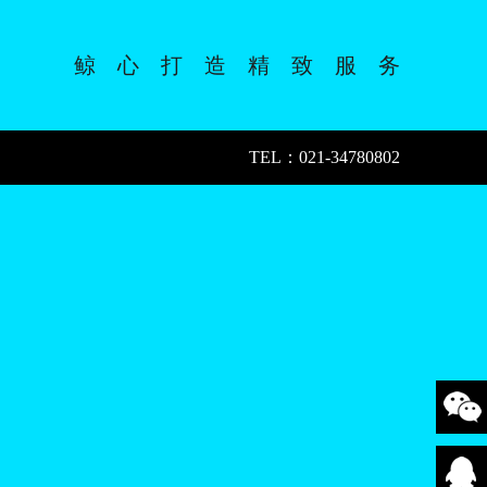
鲸 心 打 造 精 致 服 务
TEL：021-34780802