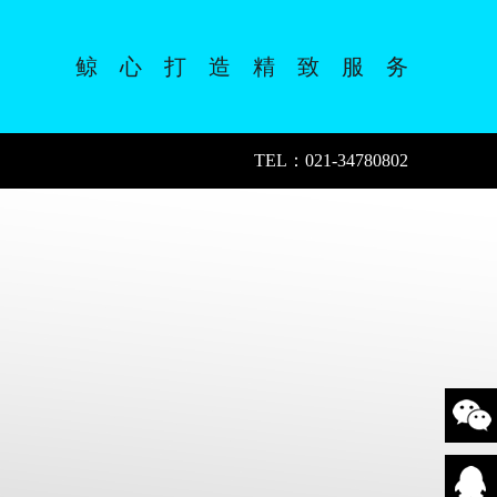
鲸 心 打 造 精 致 服 务
TEL：021-34780802