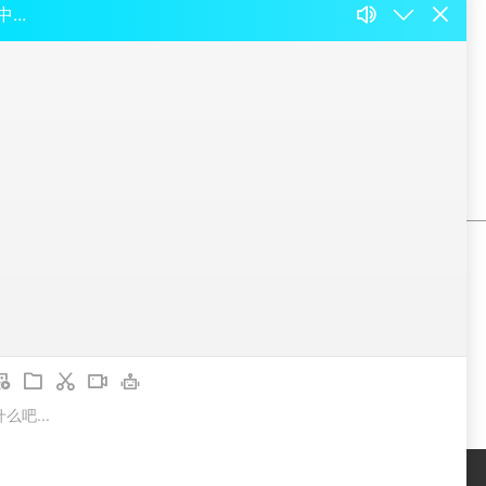
根据该场地以往所举行的会议活动情况估
一定要索取场地书面的开支预估。
联系我们
服务热线：021-34780802
周先生：15026449607
林先生：13816602720
地址：闵行区新骏环路115号B306
1011202012493号
技术支持：
唐汉网络